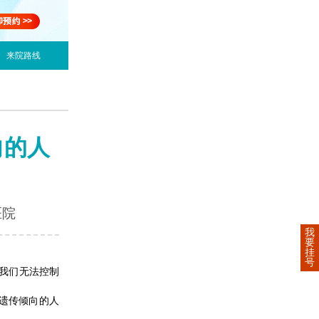
来院路线
向的人
医院
我
要
挂
号
我们无法控制
遗传倾向的人