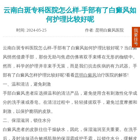
云南白斑专科医院怎么样-手部有了白癜风如
何护理比较好呢
时间: 2024-05-25
作者: 昆明白癜风医院
我
要
挂
号
云南白斑专科医院怎么样-手部有了白癜风如何护理比较好呢？当白癜
风悄然侵袭手部，那份无助与焦虑仿佛将双手束缚在无形的枷锁中。
然而，科学的护理并非束手无策，而是我们抗击疾病的有力武器。手
部有了白癜风怎样护理比较好呢?看看
昆明白癜风
治疗医院的解答!
一、温和清洁，避免刺激
手部白癜风患者应选择温和的清洁产品，避免使用含有刺激性化学成
分的洗手液或香皂。在清洁过程中，轻轻揉搓双手，避免过度摩擦和
刺激，以保护脆弱的皮肤。
二、保湿滋润，锁住水分
白癜风患者的皮肤往往干燥缺水，因此，保湿滋润至关重要。在洗手
后，及时涂抹适合敏感肌肤的保湿霜或护手霜，以锁住水分，缓解皮