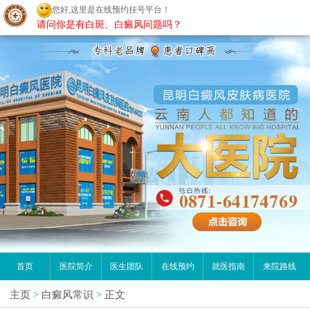
您好,这里是在线预约挂号平台！
昆明白癜风医院
请问你是有白斑、白癜风问题吗？
首页
医院简介
医生团队
在线预约
就医指南
来院路线
主页
>
白癜风常识
>
正文