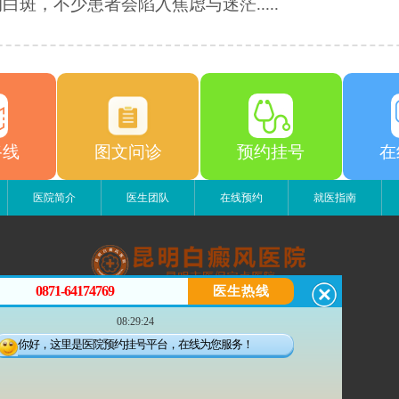
白斑，不少患者会陷入焦虑与迷茫.....
路线
图文问诊
预约挂号
在
医院简介
医生团队
在线预约
就医指南
0871-64174769
医生热线
昆明白癜风医院
08:29:24
昆明市五华区护国路2号
版权所有：昆明白癜风医院
你好，这里是医院预约挂号平台，在线为您服务！
联系电话：0871-64174769
滇ICP备14002723号-4
滇公安备 53010202000563号