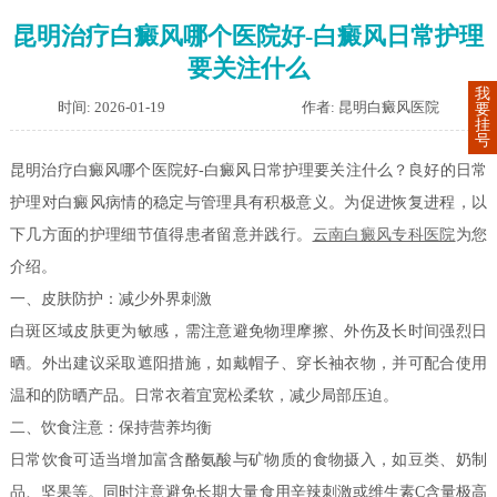
昆明治疗白癜风哪个医院好-白癜风日常护理
要关注什么
我
时间: 2026-01-19
作者: 昆明白癜风医院
要
挂
号
昆明治疗白癜风哪个医院好-白癜风日常护理要关注什么？良好的日常
护理对白癜风病情的稳定与管理具有积极意义。为促进恢复进程，以
下几方面的护理细节值得患者留意并践行。
云南白癜风专科医院
为您
介绍。
一、皮肤防护：减少外界刺激
白斑区域皮肤更为敏感，需注意避免物理摩擦、外伤及长时间强烈日
晒。外出建议采取遮阳措施，如戴帽子、穿长袖衣物，并可配合使用
温和的防晒产品。日常衣着宜宽松柔软，减少局部压迫。
二、饮食注意：保持营养均衡
日常饮食可适当增加富含酪氨酸与矿物质的食物摄入，如豆类、奶制
品、坚果等。同时注意避免长期大量食用辛辣刺激或维生素C含量极高