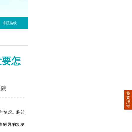
来院路线
发要怎
医院
我
要
挂
号
的情况。胸部
白癜风的复发