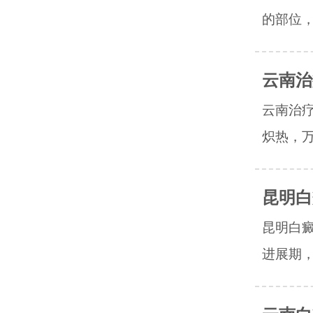
的部位，
云南治
云南治
炽热，万
昆明白
昆明白
进展期，