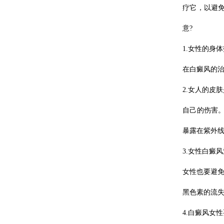
疗它，以避
意?
1.女性的身
在白癜风的
2.女人的皮
自己的伤害
暴露在紫外
3.女性白癜
女性也要避
黑色素的流
4.白癜风女