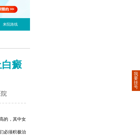
来院路线
上白癜
我
要
挂
号
医院
高的，其中女
们必须积极治