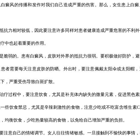
免白癜风的传播和发作对我们自己造成严重的伤害。那么，女生患上白癜
体抵抗力相对较低，因此要注意许多同样对患者健康造成严重危害的不利
治疗中也起着重要的作用。
肤是脆弱的。患有白癜风，皮肤对外界的抵抗力很弱。要积极做好防护，
。患者需要每天注意皮肤的防晒。外出时，要注意佩戴太阳伞或太阳帽，
线下，严重受伤导致白斑扩散。
风治疗过程中，要注意饮食，尤其是补充体内缺失的微量元素，促进黑色
免一些饮食禁忌，尤其是辛辣刺激性的食物，注意少吃或不吃富含维生素C
失，均衡饮食，少吃热量较高的食物，以免给自己增加严重的负担。
性要注意自己的情绪调节。女人往往情绪敏感。一旦接触到不愉快的事情