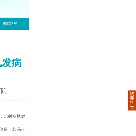
来院路线
风发病
医院
我
要
挂
号
，此时皮肤健
健康，却易带