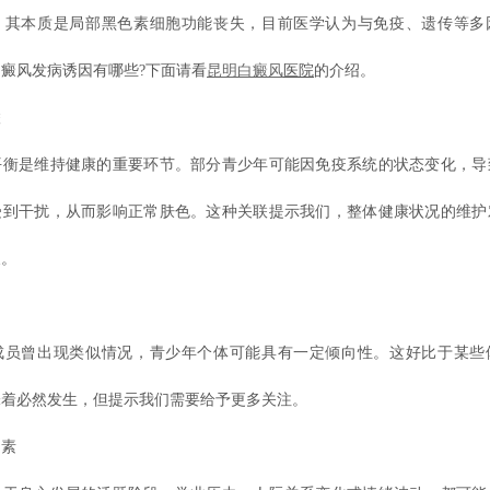
。其本质是局部黑色素细胞功能丧失，目前医学认为与免疫、遗传等多
癜风发病诱因有哪些?下面请看
昆明白癜风
医院
的介绍。
联
平衡是维持健康的重要环节。部分青少年可能因免疫系统的状态变化，导
受到干扰，从而影响正常肤色。这种关联提示我们，整体健康状况的维护
义。
响
成员曾出现类似情况，青少年个体可能具有一定倾向性。这好比于某些
味着必然发生，但提示我们需要给予更多关注。
因素