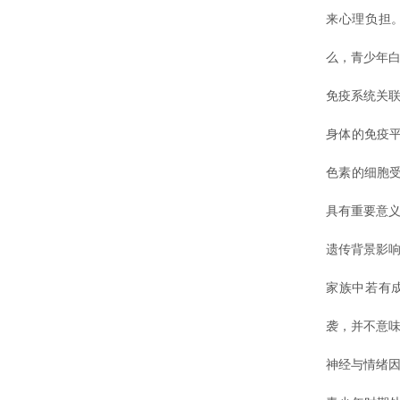
来心理负担
么，青少年白
免疫系统关
身体的免疫
色素的细胞
具有重要意
遗传背景影
家族中若有
袭，并不意
神经与情绪