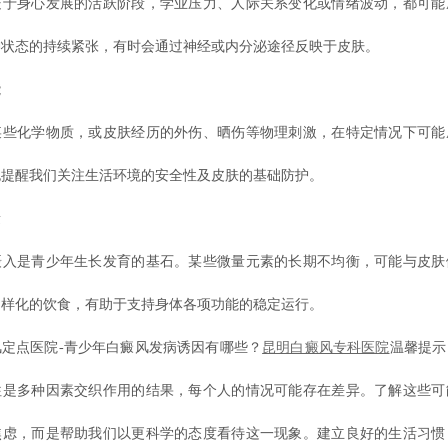
处于身心发展的活跃阶段，学业压力、人际关系变化或情绪波动，都可能
神状态的持续紧张，有时会通过神经或内分泌途径反映于皮肤。
能
某些化学物质，或皮肤经历的外伤、晒伤等物理刺激，在特定情况下可能
也提醒我们关注生活环境的安全性及皮肤的基础防护。
量
摄入是青少年生长发育的基石。某些微量元素的长期不均衡，可能与皮肤
多样化的饮食，有助于支持身体各项功能的稳定运行。
定点医院-青少年白癜风发病诱因有哪些？
昆明白癜风专科医院
温馨提示
往是多种因素交织作用的结果，每个人的情况可能存在差异。了解这些可
焦虑，而是帮助我们以更科学的态度看待这一现象。建立良好的生活习惯