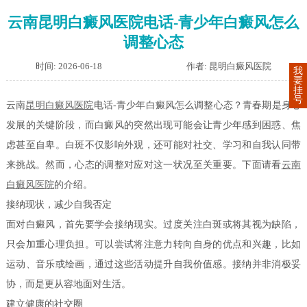
云南昆明白癜风医院电话-青少年白癜风怎么
调整心态
时间: 2026-06-18
作者: 昆明白癜风医院
我
要
挂
号
云南
昆明白癜风
医院
电话-青少年白癜风怎么调整心态？青春期是身心
发展的关键阶段，而白癜风的突然出现可能会让青少年感到困惑、焦
虑甚至自卑。白斑不仅影响外观，还可能对社交、学习和自我认同带
来挑战。然而，心态的调整对应对这一状况至关重要。下面请看
云南
白癜风医院
的介绍。
接纳现状，减少自我否定
面对白癜风，首先要学会接纳现实。过度关注白斑或将其视为缺陷，
只会加重心理负担。可以尝试将注意力转向自身的优点和兴趣，比如
运动、音乐或绘画，通过这些活动提升自我价值感。接纳并非消极妥
协，而是更从容地面对生活。
建立健康的社交圈